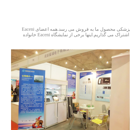
Eaceni تولید کننده سونوگرافی دامپزشکی است.در صورت تمایل به خرید سونوگرافی پرتابل می توانید با ما تماس بگیرید.سونوگرافی دامپزشکی محصول ما به فروش می رسد.همه اعضای
خانواده Eaceni در عملکرد و مدیریت روزانه آن مشارکت کامل دارند تا آن را بهتر کنند.ما با هم مسئولیت می پذیریم اما دستاوردها را نیز با هم به اشتراک می گذاریم.اینها برخی از نمایشگاه