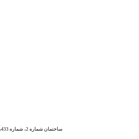
طبقه اول، واحد B، ساختمان شماره 2، شماره 433، جاده پنجم ووکسینگ، منطقه ووهو، چنگدو