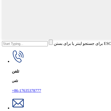
تلفن
تلفن
+86-17635378777