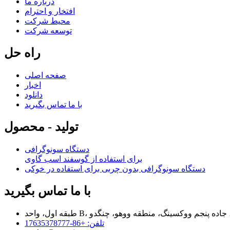
درباره ما
افتخار و احترام
محیط شرکت
توسعه شرکت
راه حل
صفحه اصلی
اخبار
دانلود
با ما تماس بگیرید
تولید - محصول
دستگاه سونوگرافی
برای استفاده از گوسفند اسب گاوی
دستگاه سونوگرافی بدون چربی برای استفاده در خوکی
با ما تماس بگیرید
تلفن: +86-17635378777