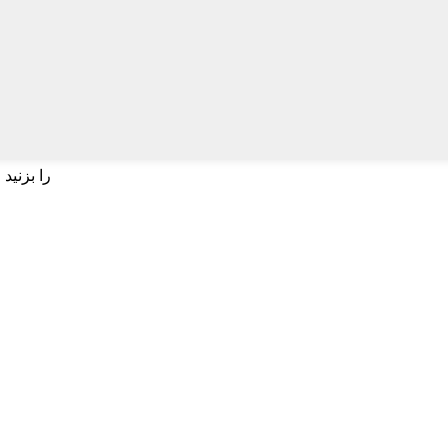
برای جستجو اینتر یا برای بستن ESC را بزنید