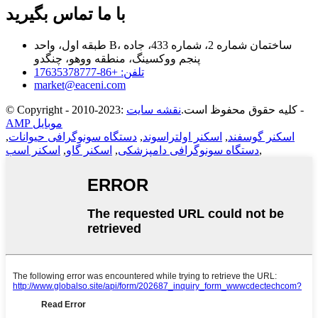
با ما تماس بگیرید
طبقه اول، واحد B، ساختمان شماره 2، شماره 433، جاده
پنجم ووکسینگ، منطقه ووهو، چنگدو
تلفن: +86-17635378777
market@eaceni.com
-
© Copyright - 2010-2023: کلیه حقوق محفوظ است.
نقشه سایت
AMP موبایل
اسکنر گوسفند
,
اسکنر اولتراسوند
,
دستگاه سونوگرافی حیوانات
,
,
دستگاه سونوگرافی دامپزشکی
,
اسکنر گاو
,
اسکنر اسب